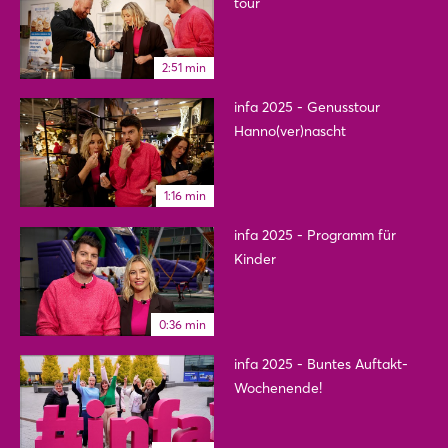
tour
2:51 min
infa 2025 - Genusstour
Login
Hanno(ver)nascht
Einloggen
1:16 min
infa 2025 - Programm für
Passwort vergessen?
Kinder
Noch nicht angemeldet?
0:36 min
Jetzt registrieren
infa 2025 - Buntes Auftakt-
Wochenende!