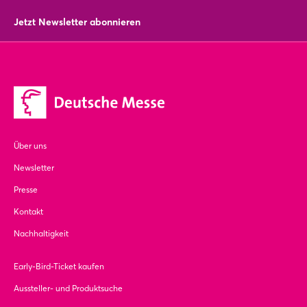
Jetzt Newsletter abonnieren
Login
Über uns
Einloggen
Newsletter
Presse
Passwort vergessen?
Kontakt
Nachhaltigkeit
Noch nicht angemeldet?
Early-Bird-Ticket kaufen
Jetzt registrieren
Aussteller- und Produktsuche