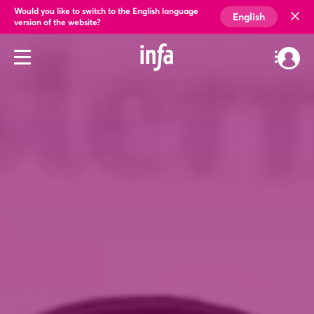
Would you like to switch to the English language
English
version of the website?