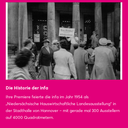
Die Historie der infa
Ihre Premiere feierte die infa im Jahr 1954 als
„Niedersächsische Hauswirtschaftliche Landesausstellung“ in
der Stadthalle von Hannover – mit gerade mal 300 Ausstellern
auf 4000 Quadratmetern.