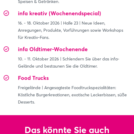
Speisen & Getränken.
infa kreativ (Wochenendspecial)
Einloggen
16. - 18. Oktober 2026 | Halle 23 | Neue Ideen,
Passwort vergessen?
Anregungen, Produkte, Vorführungen sowie Workshops
für Kreativ-Fans.
Noch nicht angemeldet?
infa Oldtimer-Wochenende
10. - 11. Oktober 2026 | Schlendern Sie über das infa-
Jetzt registrieren
Gelände und bestaunen Sie die Oldtimer.
Food Trucks
Freigelände | Angesagteste Foodtruckspezialitäten:
Köstliche Burgerkreationen, exotische Leckerbissen, süße
Desserts.
Das könnte Sie auch