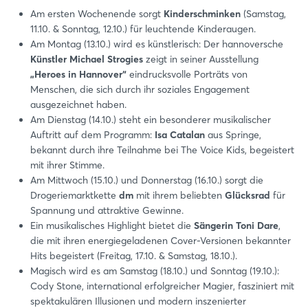
Am ersten Wochenende sorgt
Kinderschminken
(Samstag,
11.10. & Sonntag, 12.10.) für leuchtende Kinderaugen.
Am Montag (13.10.) wird es künstlerisch: Der hannoversche
Künstler Michael Strogies
zeigt in seiner Ausstellung
„Heroes in Hannover“
eindrucksvolle Porträts von
Menschen, die sich durch ihr soziales Engagement
ausgezeichnet haben.
Login
Am Dienstag (14.10.) steht ein besonderer musikalischer
Auftritt auf dem Programm:
Isa Catalan
aus Springe,
bekannt durch ihre Teilnahme bei The Voice Kids, begeistert
Einloggen
mit ihrer Stimme.
Am Mittwoch (15.10.) und Donnerstag (16.10.) sorgt die
Drogeriemarktkette
dm
mit ihrem beliebten
Glücksrad
für
Passwort vergessen?
Spannung und attraktive Gewinne.
Ein musikalisches Highlight bietet die
Sängerin Toni Dare
,
die mit ihren energiegeladenen Cover-Versionen bekannter
Noch nicht angemeldet?
Hits begeistert (Freitag, 17.10. & Samstag, 18.10.).
Magisch wird es am Samstag (18.10.) und Sonntag (19.10.):
Jetzt registrieren
Cody Stone, international erfolgreicher Magier, fasziniert mit
spektakulären Illusionen und modern inszenierter