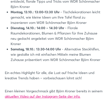
entdeckt, florale Tipps und Tricks vom WDR Schönmacher
Login
Björn Kroner
Montag, 13.10.: 13:00-13:30 Uhr
- Tischdekorationen leicht
gemacht, wie kleine Ideen um Ihre Tafel floral zu
Einloggen
inszenieren vom WDR Schönmacher Björn Kroner
Dienstag, 14.10.: 14:00 – 14:30 Uhr
- Florale
Raumdekorationen, Blumen & Pflanzen für Ihre Zuhause
Passwort vergessen?
neu gedacht angeleitet vom WDR Schönmacher Björn
Kroner
Samstag, 18.10.: 13:30-14:00 Uhr
- Alternative Steckhilfen,
Noch nicht angemeldet?
wie gestalte ich mit einfachen Mitteln meine Blumen
Zuhause präsentiert vom WDR Schönmacher Björn Kroner
Jetzt registrieren
Ein echtes Highlight für alle, die Lust auf frische Ideen und
kreative Trends haben – vorbeischauen lohnt sich!
Einen kleinen Vorgeschmack gibt Björn Kroner bereits in seinem
aktuellen Video auf der Instagram-Seite der infa.