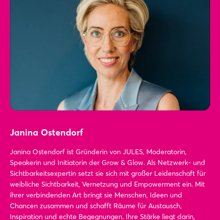
Login
Einloggen
Janina Ostendorf
Passwort vergessen?
Janina Ostendorf ist Gründerin von JULES, Moderatorin,
Speakerin und Initiatorin der Grow & Glow. Als Netzwerk- und
Sichtbarkeitsexpertin setzt sie sich mit großer Leidenschaft für
weibliche Sichtbarkeit, Vernetzung und Empowerment ein. Mit
Noch nicht angemeldet?
ihrer verbindenden Art bringt sie Menschen, Ideen und
Chancen zusammen und schafft Räume für Austausch,
Jetzt registrieren
Inspiration und echte Begegnungen. Ihre Stärke liegt darin,