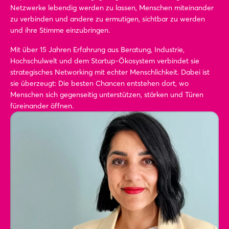
Netzwerke lebendig werden zu lassen, Menschen miteinander
zu verbinden und andere zu ermutigen, sichtbar zu werden
und ihre Stimme einzubringen.
Mit über 15 Jahren Erfahrung aus Beratung, Industrie,
Hochschulwelt und dem Startup-Ökosystem verbindet sie
strategisches Networking mit echter Menschlichkeit. Dabei ist
sie überzeugt: Die besten Chancen entstehen dort, wo
Menschen sich gegenseitig unterstützen, stärken und Türen
füreinander öffnen.