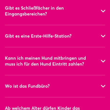
Gibt es Schließfächer in den
Eingangsbereichen?
Ja, in den Eingängen NORD 1 und WEST 3.
Kosten
(Gebühr vor Ort zu entrichten)
Gibt es eine Erste-Hilfe-Station?
Garderobe: 3 EUR pro Teil
Gepäck: 4 EUR pro Stück
Nein.
Die Garderoben sind täglich geöffnet von 9:00 bis 19:00 Uhr.
Kann ich meinen Hund mitbringen und
muss ich für den Hund Eintritt zahlen?
Die Erste-Hilfe-Station finden Sie im Eingang NORD 1. Folgen
Sie bitte der Beschilderung oder melden Sie sich beim
Supervisor.
Wo ist das Fundbüro?
Ja, Sie können Ihren Hund mitbringen. Der Eintritt für Hunde ist
kostenlos.
Ab welchem Alter dürfen Kinder das